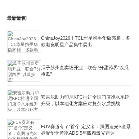
最新新闻
ChinaJoy2026丨TCL华星携手华硕亮相，多
款电竞明星产品集中展出
瓜子苏州直卖场开业，联合7分甜跨界“以瓜
换瓜”
安吉尔助力印尼KFC推进全国门店净水系统
升级，以本地化方案应对复杂水质挑战
FUV赛道有了“首个”定义者：岚图追光S全系
标配华为乾崑ADS 5与四颗激光雷达