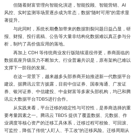
但随着财富管理向智能化演进，智能投顾、智能营销、AI
风控、实时监测等场景逐步成为常态，数据“随时可用”的需求显
著提升。
与此同时，系统长期叠加带来的数据割裂问题日益凸显，研
报、财报、投行底稿、公告等大量非结构化数据难以真正参与分
析，制约了高价值应用的落地。
再加上 CDH 等传统商业发行版陆续退役停更，券商面临的
数据底座升级压力不断加大。行业普遍共识是，原有架构已难以
支撑下一阶段的发展。
在这一背景下，越来越多头部券商开始推进新一代数据平台
建设。据腾讯云官方披露，目前中信证券、国泰海通、广发证
券、银河证券、中信建投、中金财富等多家头部机构，均已和腾
讯云大数据平台TDBS进行合作。
从实践来看，平台迁移的稳定性与可控性，是券商选择的重
要考量因素之一。腾讯云 TBDS 提供了覆盖数据、元数据、作
业调度等核心资产的迁移工具体系，迁移过程可校验、可回滚、
可监控，降低了传统“人盯人、手工改”的迁移风险。迁移周期从