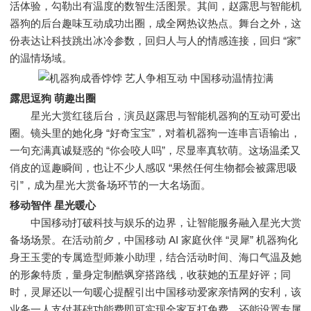
活体验，勾勒出有温度的数智生活图景。其间，赵露思与智能机
器狗的后台趣味互动成功出圈，成全网热议热点。舞台之外，这
份表达让科技跳出冰冷参数，回归人与人的情感连接，回归 “家”
的温情场域。
露思逗狗 萌趣出圈
星光大赏红毯后台，演员赵露思与智能机器狗的互动可爱出
圈。镜头里的她化身 “好奇宝宝”，对着机器狗一连串言语输出，
一句充满真诚疑惑的 “你会咬人吗”，尽显率真软萌。这场温柔又
俏皮的逗趣瞬间，也让不少人感叹 “果然任何生物都会被露思吸
引”，成为星光大赏备场环节的一大名场面。
移动智伴 星光暖心
中国移动打破科技与娱乐的边界，让智能服务融入星光大赏
备场场景。在活动前夕，中国移动 AI 家庭伙伴 “灵犀” 机器狗化
身王玉雯的专属造型师兼小助理，结合活动时间、海口气温及她
的形象特质，量身定制酷飒穿搭路线，收获她的五星好评；同
时，灵犀还以一句暖心提醒引出中国移动爱家亲情网的安利，该
业务一人支付基础功能费即可实现全家互打免费，还能设置专属