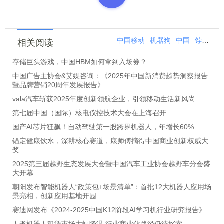
中国移动
机器狗
中国
饽饽
艺
相关阅读
存储巨头游戏，中国HBM如何拿到入场券？
中国广告主协会&艾媒咨询：《2025年中国新消费趋势洞察报告
暨品牌营销20周年发展报告》
vala汽车斩获2025年度创新领航企业，引领移动生活新风尚
第七届中国（国际）核电仪控技术大会在上海召开
国产AI芯片狂飙！自动驾驶第一股跨界机器人，年增长60%
锚定健康饮水，深耕核心赛道，康师傅摘得中国商业创新权威大
奖
2025第三届越野生态发展大会暨中国汽车工业协会越野车分会盛
大开幕
朝阳发布智能机器人“政策包+场景清单”：首批12大机器人应用场
景亮相，创新应用基地开园
赛迪网发布《2024-2025中国K12阶段AI学习机行业研究报告》