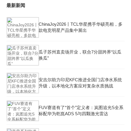
最新新闻
ChinaJoy2026丨TCL华星携手华硕亮相，多
款电竞明星产品集中展出
瓜子苏州直卖场开业，联合7分甜跨界“以瓜
换瓜”
安吉尔助力印尼KFC推进全国门店净水系统
升级，以本地化方案应对复杂水质挑战
FUV赛道有了“首个”定义者：岚图追光S全系
标配华为乾崑ADS 5与四颗激光雷达