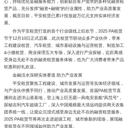
心，持续优化金融服务能力，创新贴合客户需求的多样化融资租
赁产品，充分发挥“融资+融物”的行业属性，助力产业高质量发
展，截至目前，平安租赁已累计投放超万亿元支持实体经济发
展。
作为平安租赁打造的首个行业级线上狂欢节，2025 PA租赁
节于12月10日正式启幕，此次租赁节联动众多产业伙伴，带来
工程建设租赁、汽车租赁、城市基础设施与运营租赁、制造加工
&小微租赁、商业保理五大专场，深入进行产业探秘，近距离感
受身边无处不在的融资租赁服务体验，也为广大消费者带来产品
钜惠和好礼欢送。
金融活水深耕实体赛道 助力产业发展
平安租赁聚焦工程建设、城市发展与运营等实体经济领域，
与产业伙伴携手同行，推动产业高质量发展。首届PA租赁节直
播间走进洋山港基地，登上海上巨无霸—风电安装船“风范号”，
探秘吉利汽车超级工厂，深入中国规模最大清远鸡提供商天农集
团养殖一线，让观众沉浸式感受身边无处不在的融资租赁服务。
2025 PA租赁节将再次走进超级工程、城市焕新的现场，展现融
资租赁在不同领域如何助力产业发展。