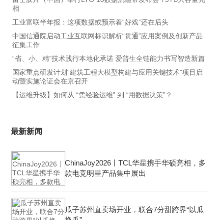
相
工业富联半年报：这项数据或预示着“好戏”还在后头
中国信通院启动工业互联网标识解析“贯通”应用案例及创新产品
征集工作
“省、小、精”技术践行本地化承诺 爱普生全链能力书写智造新篇
国家重点研发计划“建筑工程大模型构建与应用关键技术”项目启
动暨实施论证会在京召开
【运维升级】如何从 “凭经验运维” 到 “用数据决策”？
最新新闻
ChinaJoy2026丨TCL华星携手华硕亮相，多
款电竞明星产品集中展出
瓜子苏州直卖场开业，联合7分甜跨界“以瓜
换瓜”