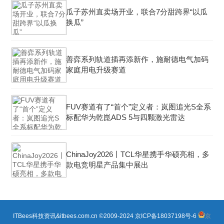
瓜子苏州直卖场开业，联合7分甜跨界“以瓜
换瓜”
善弈系列轨道插再添新作，施耐德电气加码
家庭用电升级赛道
FUV赛道有了“首个”定义者：岚图追光S全系
标配华为乾崑ADS 5与四颗激光雷达
ChinaJoy2026丨TCL华星携手华硕亮相，多
款电竞明星产品集中展出
ITBees科技资讯&itbees.com.cn ©2009-2024
京ICP备18037198号-6
京