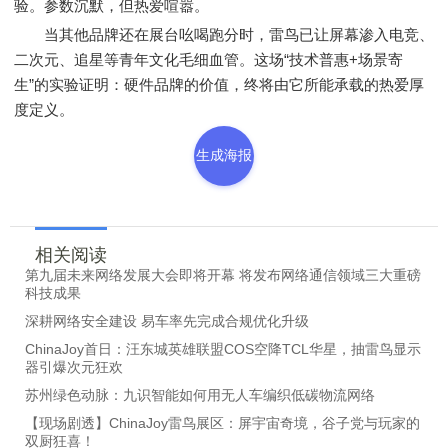
验。参数沉默，但热爱喧嚣。
当其他品牌还在展台吆喝跑分时，雷鸟已让屏幕渗入电竞、
二次元、追星等青年文化毛细血管。这场“技术普惠+场景寄
生”的实验证明：硬件品牌的价值，终将由它所能承载的热爱厚
度定义。
生成海报
相关阅读
第九届未来网络发展大会即将开幕 将发布网络通信领域三大重磅
科技成果
深耕网络安全建设 易车率先完成合规优化升级
ChinaJoy首日：汪东城英雄联盟COS空降TCL华星，抽雷鸟显示
器引爆次元狂欢
苏州绿色动脉：九识智能如何用无人车编织低碳物流网络
【现场剧透】ChinaJoy雷鸟展区：屏宇宙奇境，谷子党与玩家的
双厨狂喜！