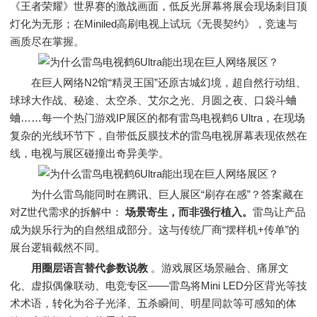
《王者荣耀》世界赛的激战画面，低反光屏幕将展会现场刺目顶
灯化为无形；在Miniled高刷电视上试玩《无畏契约》，竞速与
画质尽在掌握。
在巨人网络N2馆“精灵王国”还原古城幻境，超自然行动组、
球球大作战、秘途、太空杀、艾尔之光、月圆之夜、口袋斗蛐
蛐……每一个热门游戏IP展区的都有雷鸟电视鹤6 Ultra，在现场
复杂的光线环节下，自带低反膜技术的雷鸟电视屏幕表现依然在
线，电视与展区碰撞出奇异美学。
为什么雷鸟能同时在腾讯、巨人展区“刷存在感”？答案藏在
对Z世代需求的拆解中：
场景寄生，而非强行植入。
雷鸟让产品
成为娱乐行为的自然组成部分。这与传统厂商“摆样机+传单”的
展台逻辑截然不同。
用圈层语言替代参数说教
。游戏展区场景融合、痛屏文
化、虚拟偶像联动、电竞专区——雷鸟将Mini LED分区背光等技
术术语，转化为谷子光泽、五杀瞬间、明星同款等可感知的体