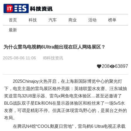
首页
科技
汽车
商业
活动
榜单
最新
为什么雷鸟电视鹤6Ultra能出现在巨人网络展区？
2025-08-06 11:06
IB科技资讯
208
63897
2025Chinajoy火热开启，在上海新国际博览中心的聚光灯
下，电竞主题的雷鸟展区格外亮眼：英雄联盟水友赛、汪东城抽
奖送雷鸟32U8显示器、雷鸟x网鱼电竞体验区…甚至还邀请了
BLG战队双子星Elk和ON在显示器体验区和粉丝来了一场5v5水
友赛，可谓是精彩不停。但真正体现雷鸟野心的，是展台之外的
布局。
在腾讯N4馆“COOL鹅夏日营地”，雷鸟鹤6 Ultra电视正承载