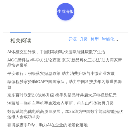
生成海报
开源
升级
模型
智能化
主流
相关阅读
AI体感交互升级，中国移动咪咕快游赋能健康数字生活
AIGC黑科技×科学方法论双驱 京东“新品孵化三步法”助力商家新
品快速爆单
平安银行：积极落实贴息政策 助力消费升级与小微企业发展
猿编程独家赞助IOAI中国国家队，助力中国科技少年闪耀世界舞
台
京东百吋联盟2.0战略升级 携手头部品牌共启大屏电视新纪元
鸿蒙版一嗨租车手机手表双端齐更新，租车出行体验再升级
数智赋能光储电站高质量发展，2025华为中国数字能源智能光伏
运维大会成功举办
赛博威携手Dify，助力AI在企业的场景化落地