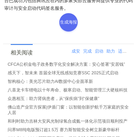
台已成功为包括腾讯云在内的多家头部云服务商提供专业的代码
审计与安全启动代码签名服务。
生成海报
成安
完成
启动
助力
适配
安
相关阅读
CFCA公积金电子政务数字化安全解决方案：安心签署“安居钱”
感天下，智未来 首届全球无线感知竞赛SSC 2025正式启动
智构核心：美光芯片助力AI数据中心全面革新
八喜龙卡车锂电以十年寿命、极寒启动、智能管理三大硬核科技
众惠相互：助力肾病患者，从“保疾病”到“保健康”
佛山造产业官方探展|伊盾门窗：以智能创新护航千万家庭的安全
人居
和利时助力吉林大安风光制绿氢合成氨一体化示范项目顺利投产
问界M8纯电版预订超1.5万 赛力斯智能安全树立新豪华标杆