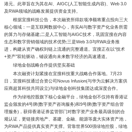
港元。此举旨在为其在AI、AIGC(人工智能生成内容)、Web 3.0
及RWA领域的战略发展提供资金支持。
根据宜搜科技公告，本次融资所得款项净额将重点投向三大
核心领域：一是互联网数据中心，夯实AI与数字资产化业务所需
的算力与存储基建;二是人工智能与AIGC技术，巩固宜搜在内容
生态和数字营销领域的技术优势;三是Web 3.0与RWA业务推
进，构建从资产确权到链上流通的完整通道。宜搜正在以“技术
+资产”双轮驱动，铺设通向未来数字经济的高速通道。
绿地金创战略合作提供坚实基础
本次融资计划紧接在宜搜科技重大战略合作落地。7月23
日，宜搜科技通过合资公司Novus Infusion(与华为云解决方案供
应商超算科技共同设立)与绿地金创科技集团达成深度合作。
作为绿地控股旗下核心金融平台，绿地金创不仅持有香港证
监会颁发的4号牌(数字资产咨询服务)和9号牌(数字资产组合管
理服务)，获得香港证券监管部门对数字资产业务最高级别的合
规认证，更链接房地产、基建、金融、能源等庞大实体资产池，
为RWA产品提供真实资产支撑。背靠世界500强绿地控股，绿地