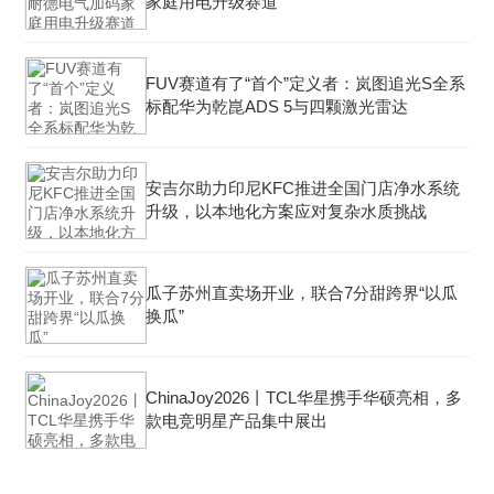
家庭用电升级赛道
FUV赛道有了“首个”定义者：岚图追光S全系
标配华为乾崑ADS 5与四颗激光雷达
安吉尔助力印尼KFC推进全国门店净水系统
升级，以本地化方案应对复杂水质挑战
瓜子苏州直卖场开业，联合7分甜跨界“以瓜
换瓜”
ChinaJoy2026丨TCL华星携手华硕亮相，多
款电竞明星产品集中展出