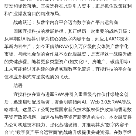
研发和场景落地。宜搜选择在此刻引入资本，正是抓住政策红利
和产业爆发窗口的精准布局。
战略跃迁：从数字内容平台迈向数字资产平台运营商
回顾宜搜科技的发展路径，其正经历一次重要的战略升级：
从早期以AI推荐引擎为核心的数字内容平台，到应用AIGC技术
革新内容生产，如今正借助RWA切入万亿级的实体资产数字化
市场。与绿地金创的合作及本次配股融资，是支撑这一战略升级
的关键步骤。随着更多类型资产(如文化IP、房地产、碳信用等)
未来可能通过其构建的通道实现数字化流通，宜搜科技的平台价
值和业务模式有望实现质的飞跃。
结语
宜搜科技在宣布进军RWA并引入重量级合作伙伴绿地金创
后，迅速启动配股融资，资金明确指向AI、Web 3.0及RWA等战
略领域。这显示了公司把握国家新兴技术版权保护政策与香港数
字资产政策机遇、加速布局数字资产新赛道的决心。本次融资将
为公司构建技术能力、强化基础设施、并推动其从“数字内容平
台”向“数字资产平台运营商”的战略升级提供关键资源。在数字经