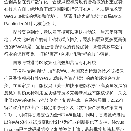
金创具备在资产数字化、合规风控和跨境资管领域的多重优势。
在技术方面，绿地旗下绿联国际银行凭其在AI、区块链技术等
Web 3.0领域的经验和优势，一跃晋升成为新加坡金管局MAS
Pathfinder AI计划核心企业。
配股资金到位，意味着宜搜可以更快推动这一生态闭环落
地，从文化IP资产的链上确权试点切入，逐步拓展到更多更高价
值的RWA场景。宜搜正借助绿地的资源优势，凭借其多年数字
行业的深厚积累，打通“资产+合规+流动性”的核心链路。
国家与香港特区政策红利叠加营造有利环境
宜搜科技选择此时加码RWA，与国家支持新兴技术版权保
护及香港积极打造Web 3.0和数字资产枢纽的政策环境密切相
关。在国家层面，版权局《关于加快推进版权事业高质量发展的
意见》明确支持利用区块链等技术完善新兴业态版权保护，为文
化类RWA的确权与流转奠定了制度基础。在香港层面，2025年
特区政府相继出台《稳定币条例》及《数字资产发展政策宣言
2.0》，明确将香港定位为全球RWA枢纽。同时，香港数码港推
出的Web3企业试点资助计划也为行业创新提供了支持。Novus
Infusion已向数码港提交了相关资助申请，若获批将加速其平台