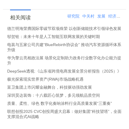
研究院
中关村
发展
经济
协议
相关阅读
德兰明海荣膺国际零碳节双项殊荣 以创新储能技术引领绿色发展
邬贺铨：未来十年是人工智能互联网发展的关键时期
电装与五家公司共建“BlueRebirth协议会” 推动汽车资源循环体系
升级
华为擎云亮相政法展 场景化定制助力政务行业数字化办公能力提
升
DeepSeek透视:《山东省跨境电商发展全景分析报告（2025）》
极光探索现实世界资产(RWA)市场战略机遇
富卫集团上市闪耀金融舞台，科技驱动强劲发展
深圳昊达装饰：十八载匠心筑梦，多元领航品质空间
质量、柔性、绿色 数字化奏响涂料行业高质量发展“三重奏”
联想创投2025 CVC创投周盛大启幕：做好集团“科技望塔”，全面
支撑混合式AI战略