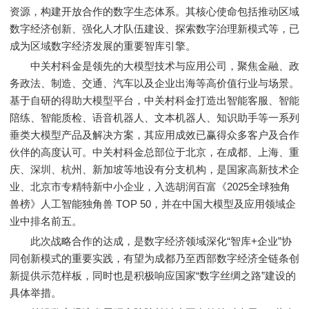
资源，构建开放合作的数字生态体系。其核心使命包括推动区域
数字经济创新、强化人才队伍建设、探索数字治理新模式等，已
成为区域数字经济发展的重要智库引擎。
中关村科金是领先的大模型技术与应用公司，聚焦金融、政
务政法、制造、交通、汽车以及企业出海等高价值行业与场景。
基于自研的得助大模型平台，中关村科金打造出智能客服、智能
陪练、智能质检、语音机器人、文本机器人、知识助手等一系列
垂类大模型产品及解决方案，其应用成效已赢得众多客户及合作
伙伴的高度认可。中关村科金总部位于北京，在成都、上海、重
庆、深圳、杭州、新加坡等地设有分支机构，是国家高新技术企
业、北京市专精特新中小企业，入选胡润百富《2025全球独角
兽榜》人工智能独角兽 TOP 50，并在中国大模型及应用领域企
业中排名前五。
此次战略合作的达成，是数字经济领域深化“智库+企业”协
同创新模式的重要实践，有望为成都乃至西部数字经济全链条创
新提供示范样板，同时也是积极响应国家“数字丝绸之路”建设的
具体举措。