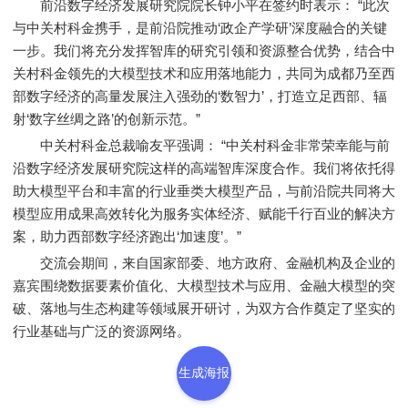
前沿数字经济发展研究院院长钟小平在签约时表示： “此次
与中关村科金携手，是前沿院推动‘政企产学研’深度融合的关键
一步。我们将充分发挥智库的研究引领和资源整合优势，结合中
关村科金领先的大模型技术和应用落地能力，共同为成都乃至西
部数字经济的高量发展注入强劲的‘数智力’，打造立足西部、辐
射‘数字丝绸之路’的创新示范。”
中关村科金总裁喻友平强调： “中关村科金非常荣幸能与前
沿数字经济发展研究院这样的高端智库深度合作。我们将依托得
助大模型平台和丰富的行业垂类大模型产品，与前沿院共同将大
模型应用成果高效转化为服务实体经济、赋能千行百业的解决方
案，助力西部数字经济跑出‘加速度’。”
交流会期间，来自国家部委、地方政府、金融机构及企业的
嘉宾围绕数据要素价值化、大模型技术与应用、金融大模型的突
破、落地与生态构建等领域展开研讨，为双方合作奠定了坚实的
行业基础与广泛的资源网络。
生成海报