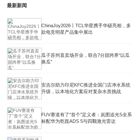
最新新闻
ChinaJoy2026丨TCL华星携手华硕亮相，多
款电竞明星产品集中展出
瓜子苏州直卖场开业，联合7分甜跨界“以瓜
换瓜”
安吉尔助力印尼KFC推进全国门店净水系统
升级，以本地化方案应对复杂水质挑战
FUV赛道有了“首个”定义者：岚图追光S全系
标配华为乾崑ADS 5与四颗激光雷达