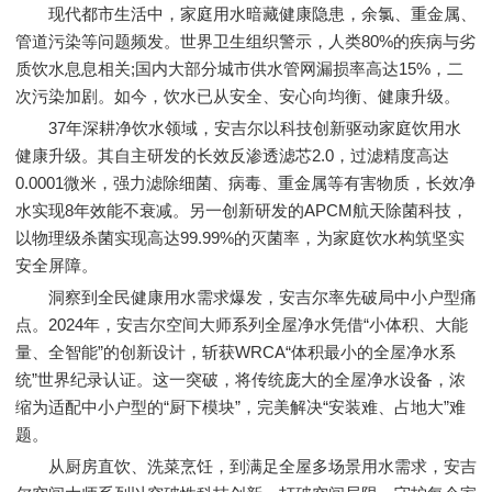
现代都市生活中，家庭用水暗藏健康隐患，余氯、重金属、
管道污染等问题频发。世界卫生组织警示，人类80%的疾病与劣
质饮水息息相关;国内大部分城市供水管网漏损率高达15%，二
次污染加剧。如今，饮水已从安全、安心向均衡、健康升级。
37年深耕净饮水领域，安吉尔以科技创新驱动家庭饮用水
健康升级。其自主研发的长效反渗透滤芯2.0，过滤精度高达
0.0001微米，强力滤除细菌、病毒、重金属等有害物质，长效净
水实现8年效能不衰减。另一创新研发的APCM航天除菌科技，
以物理级杀菌实现高达99.99%的灭菌率，为家庭饮水构筑坚实
安全屏障。
洞察到全民健康用水需求爆发，安吉尔率先破局中小户型痛
点。2024年，安吉尔空间大师系列全屋净水凭借“小体积、大能
量、全智能”的创新设计，斩获WRCA“体积最小的全屋净水系
统”世界纪录认证。这一突破，将传统庞大的全屋净水设备，浓
缩为适配中小户型的“厨下模块”，完美解决“安装难、占地大”难
题。
从厨房直饮、洗菜烹饪，到满足全屋多场景用水需求，安吉