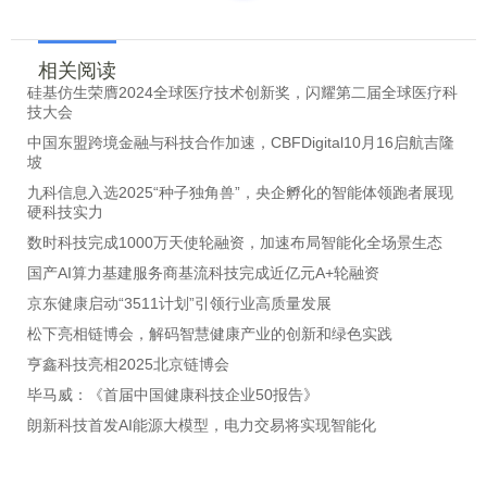
相关阅读
硅基仿生荣膺2024全球医疗技术创新奖，闪耀第二届全球医疗科
技大会
中国东盟跨境金融与科技合作加速，CBFDigital10月16启航吉隆
坡
九科信息入选2025“种子独角兽”，央企孵化的智能体领跑者展现
硬科技实力
数时科技完成1000万天使轮融资，加速布局智能化全场景生态
国产AI算力基建服务商基流科技完成近亿元A+轮融资
京东健康启动“3511计划”引领行业高质量发展
松下亮相链博会，解码智慧健康产业的创新和绿色实践
亨鑫科技亮相2025北京链博会
毕马威：《首届中国健康科技企业50报告》
朗新科技首发AI能源大模型，电力交易将实现智能化