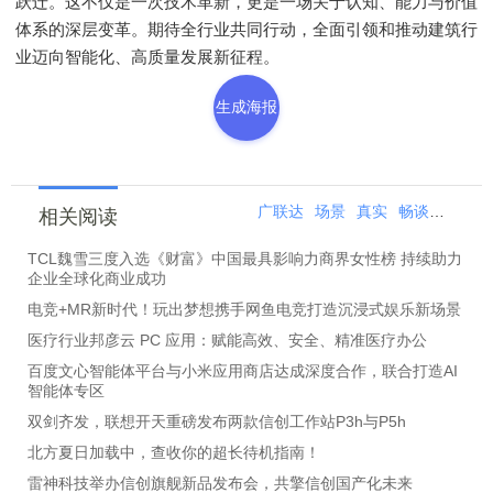
跃迁。这不仅是一次技术革新，更是一场关于认知、能力与价值
体系的深层变革。期待全行业共同行动，全面引领和推动建筑行
业迈向智能化、高质量发展新征程。
生成海报
广联达
场景
真实
畅谈
指南
相关阅读
TCL魏雪三度入选《财富》中国最具影响力商界女性榜 持续助力
企业全球化商业成功
电竞+MR新时代！玩出梦想携手网鱼电竞打造沉浸式娱乐新场景
医疗行业邦彦云 PC 应用：赋能高效、安全、精准医疗办公
百度文心智能体平台与小米应用商店达成深度合作，联合打造AI
智能体专区
双剑齐发，联想开天重磅发布两款信创工作站P3h与P5h
北方夏日加载中，查收你的超长待机指南！
雷神科技举办信创旗舰新品发布会，共擎信创国产化未来