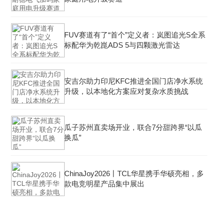
FUV赛道有了“首个”定义者：岚图追光S全系
标配华为乾崑ADS 5与四颗激光雷达
安吉尔助力印尼KFC推进全国门店净水系统
升级，以本地化方案应对复杂水质挑战
瓜子苏州直卖场开业，联合7分甜跨界“以瓜
换瓜”
ChinaJoy2026丨TCL华星携手华硕亮相，多
款电竞明星产品集中展出