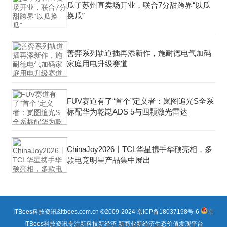
瓜子苏州直卖场开业，联合7分甜跨界“以瓜
换瓜”
善弈系列轨道插再添新作，施耐德电气加码
家庭用电升级赛道
FUV赛道有了“首个”定义者：岚图追光S全系
标配华为乾崑ADS 5与四颗激光雷达
ChinaJoy2026丨TCL华星携手华硕亮相，多
款电竞明星产品集中展出
ITBees科技资讯&itbees.com.cn ©2009-2024
京ICP备18037198号-6
京
ITBees科技资讯专注新科技新经济 新商业新经济生态价值发现平台