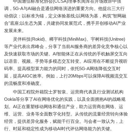
中国通信标准化协会(CCSA)理事长闻库在开场致辞中强
调，5G-A与AI融合是通信网络演进的重要方向。他提出三大行
动倡议：以标准为锚，定义体验基线;以网络为基，构筑"智网融
合"底座;以生态为翼，共建协同发展范式，携手开创移动AI产业
发展未来。
灵伴科技(Rokid)、稀宇科技(MiniMax)、宇树科技(Unitree)
等产业代表出席峰会，分享了当前AI服务商的差异化竞争核心以
及快速获取市场的关键。AI智能体正在从传统的手机触屏交互向
以语音、视频、手势等多模态交互转变。AI应用在不断提升视听
码率、提高模型算力能力的同时，依托5G-A网络降低交互时
延，提高AIGC效率。例如，上行20Mbps可以保障AI视频流交互
的流畅度和准确度。
中国工程院外籍院士罗智泉、运营商代表及行业测试机构
Ookla等分享了AI在网络优化的实践，以及全面拥抱AI的战略规
划。AI正在重塑移动网络和通信产业，助力运营商在网络、运
维、运营、业务等全面数字化转型。从传统的流量经营转向体验
经营，提供差异化服务，赋能千行百业。与会者一致认为，上
行、时延和稳定性成为移动AI时代评估网络能力的关键。