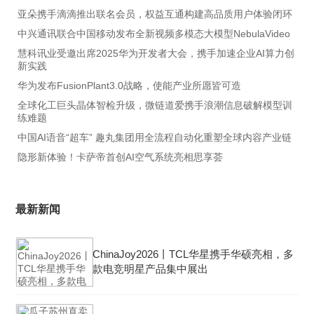
亚朵携手滴滴推出联名会员，权益互通构建高品质用户体验闭环
中兴通讯联合中国移动发布全新视频多模态大模型NebulaVideo
慧科讯业受邀出席2025华为开发者大会，携手加速企业AI算力创
新实践
华为发布FusionPlant3.0战略，使能产业所愿皆可造
全球化工巨头晶体智检升级，微链道爱携手浪潮信息破解模型训
练难题
中国AI语音“超车” 趣丸集团用全流程自动化重塑全球内容产业链
隐形新体验！卡萨帝首创AI空气系统亮相思享荟
最新新闻
ChinaJoy2026丨TCL华星携手华硕亮相，多
款电竞明星产品集中展出