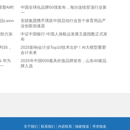
重塑AI时
中国全球化品牌50强发布，海尔连续登顶行业第
一
Leion
安踏集团携手璞跃中国启动行业首个体育用品产
业创新加速器
能助力加
中证中国银行-中国人保航运发展主题指数正式发
布
列35，
2025影响会计业Top10技术出炉！AI大模型重塑
会计未来
% 华为
2025年中国500最具价值品牌发布，山东40家品
第一
牌入选
关于我们
┊
联系我们
┊
内容联系
┊
独家报道
┊
寻求报道