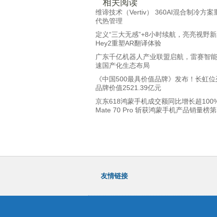
相关阅读
维谛技术（Vertiv） 360AI混合制冷方案
代热管理
定义“三大无感”+8小时续航，亮亮视野新品
Hey2重塑AR翻译体验
广东千亿机器人产业联盟启航，雷赛智
速国产化生态布局
《中国500最具价值品牌》发布！长虹位
品牌价值2521.39亿元
京东618鸿蒙手机成交额同比增长超100
Mate 70 Pro 斩获鸿蒙手机产品销量榜
友情链接