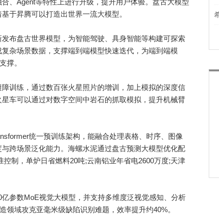
合、Agent等特性上进行升级，提升用户体验。盘古大模型
着基于昇腾可以打造出世界一流大模型。
发布盘古世界模型，为智能驾驶、具身智能等构建可探索
成复杂场景数据，支撑端到端模型快速迭代，为端到端模
力支撑。
障训练，通过数百张火星照片的增训，加上模拟的深度信
火星车可以通过对数字空间中岩石的抓取模拟，提升机械臂
ransformer统一预训练架构，能融合处理表格、时序、图像
度与跨场景泛化能力。海螺水泥通过盘古预测大模型优化配
控制，单炉日省燃料20吨;云南铝业年省电2600万度;天津
亿参数MoE视觉大模型，并支持多维度泛视觉感知、分析
制造领域攻克亚毫米级缺陷识别难题，效率提升约40%。