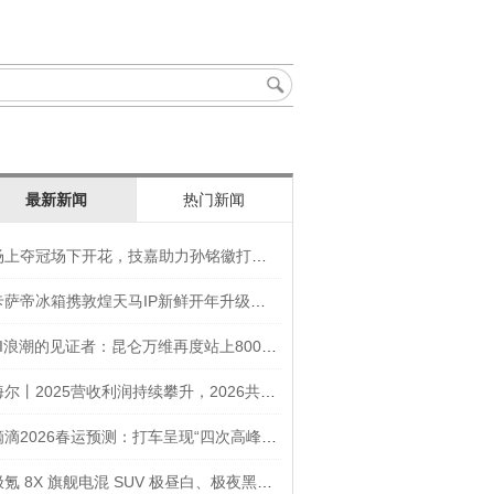
最新新闻
热门新闻
场上夺冠场下开花，技嘉助力孙铭徽打造竞技“神装”
卡萨帝冰箱携敦煌天马IP新鲜开年升级智慧厨房新体验
AI浪潮的见证者：昆仑万维再度站上800亿的3年之路
海尔丨2025营收利润持续攀升，2026共创生态海尔新未来
滴滴2026春运预测：打车呈现“四次高峰” 异地出行上涨45
极氪 8X 旗舰电混 SUV 极昼白、极夜黑官图发布