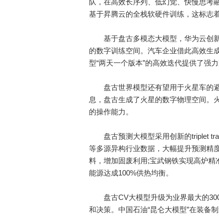
队，在高效长序列、低幻觉、快慢思考融
基于昇腾云的全栈软硬件训练，这标志
基于盘古多模态大模型，华为云创新
的数字训练空间。汽车企业借此高效生
型“两天一个版本”的高效迭代提供了强
盘古世界模型还有望用于火星车的避
息，盘古生成了火星的数字物理空间。
的操作能力。
盘古预测大模型采用创新的triplet t
等多源异构行业数据，大幅提升预测精
料，增加固废利用;宝武钢铁实现高炉精准
能源达成100%供热均衡。
盘古CV大模型升级为业界最大的300
和决策。中国石油“昆仑大模型”在装备