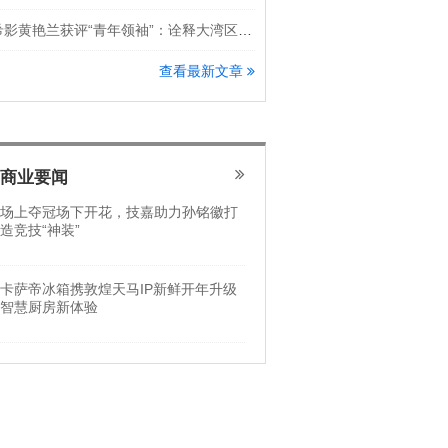
希影黄艳兰获评“青年领袖”：诠释大湾区科创新锐力量
查看最新文章
商业要闻
场上夺冠场下开花，技嘉助力孙铭徽打
造竞技“神装”
卡萨帝冰箱携敦煌天马IP新鲜开年升级
智慧厨房新体验