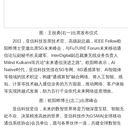
图：王祝勇(右一)出席发布仪式
20日，亚信科技首席技术官、高级副总裁，IEEE Fellow欧
阳晔博士受邀出席5G未来峰会，与FuTURE Forum未来移动通
信论坛副秘书长吴建军、InterDigital副总裁兼无线业务负责人
Milind Kulkarni等共论“未来通信演进之路”。欧阳晔表示，AI
Native时代，亚信科技凭借在5G专网、6G通感算智、AI智能体
等领域的技术积淀，构建“通感算智”融合网络。将人工智能、感
知、计算等技术融入通信业务的方方面面，推动网络、客户体验
等实现跨越式发展，助力百行千业依托未来网络提质增效。
​图：欧阳晔博士(左二)出席峰会
亚信科技坚信，未来的数智世界将是万物深度互联、智能无
处不在、决策精准高效的世界。亚信科技作为GSMA(全球移动
通信系统协会)会员单位，愿与各界伙伴一道，共建全球数智生