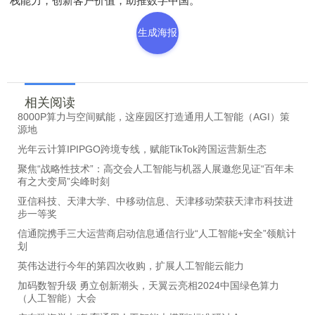
栈能力，创新客户价值，助推数字中国。
生成海报
相关阅读
8000P算力与空间赋能，这座园区打造通用人工智能（AGI）策
源地
光年云计算IPIPGO跨境专线，赋能TikTok跨国运营新生态
聚焦“战略性技术”：高交会人工智能与机器人展邀您见证“百年未
有之大变局”尖峰时刻
亚信科技、天津大学、中移动信息、天津移动荣获天津市科技进
步一等奖
信通院携手三大运营商启动信息通信行业“人工智能+安全”领航计
划
英伟达进行今年的第四次收购，扩展人工智能云能力
加码数智升级 勇立创新潮头，天翼云亮相2024中国绿色算力
（人工智能）大会