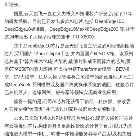
所增长。
据悉,云天励飞一直在大力投入AI推理芯片研发,沉淀了11年
的研发经验。目前已开发出多款AI芯片,包括 DeepEdge10C、
DeepEdge10标准版、DeepEdge10Max和DeepEdge200 等,并于
2024年推出了大模型推理加速卡 IPU-X6000。
其中,DeepEdge10芯片是云天励飞自主研发的AI推理高性能
芯片,采用国产14nm Chiplet工艺,并内置国产RISC-V核。该系列
芯片基于“算力积木”AI芯片架构,能够封装成不同算力的芯片,覆
盖8T至256T的算力应用,可支持包括Transformer模型、BEV模
型、CV大模型、LLM大模型等各类主流模型的高效推理,并已完
成DeepSeek 系列模型以及国产鸿蒙操作系统的适配。这些芯片
已在机器人、边缘网关、服务器等领域实现商业化应用。
值得一提的是,公司AI芯片还获得工信部、科技部、发改委
AI芯片专项“大满贯”,并已通过国家科技部重大专项验收。
未来,云天励飞将以NPU推理芯片为核心,涵盖边缘推理芯片
与云端推理芯片,构建起具备更高性价比的计算平台,并以此为基
础推进大模型一体机、软硬一体推理服务器等产品,以及相关服