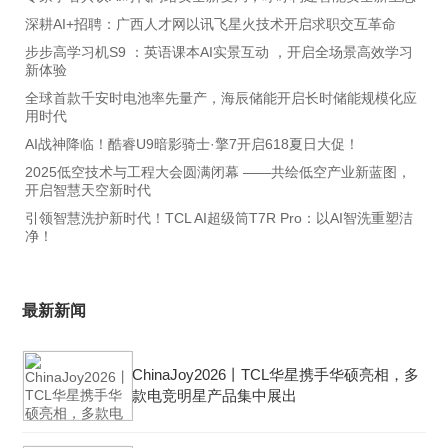
深耕AI+招聘：广西人才网以讯飞星火技术开启求职交互革命
步步高学习机S9 ：英语课本AI实景互动 ，开启全场景高效学习
新体验
全球首款千安时电池率先量产，海辰储能开启长时储能规模化应
用时代
AI战神降临！酷睿U9暗影骑士·擎7开启618夏日大促！
2025低空技术与工程大会圆满闭幕 ——共绘低空产业新蓝图，
开启智慧天空新时代
引领智慧洗护新时代！TCL AI超级筒T7R Pro：以AI智洗重塑洁
净！
最新新闻
ChinaJoy2026丨TCL华星携手华硕亮相，多
款电竞明星产品集中展出