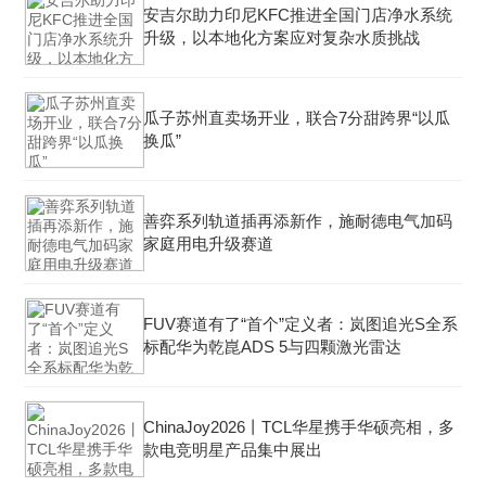
安吉尔助力印尼KFC推进全国门店净水系统
升级，以本地化方案应对复杂水质挑战
瓜子苏州直卖场开业，联合7分甜跨界“以瓜
换瓜”
善弈系列轨道插再添新作，施耐德电气加码
家庭用电升级赛道
FUV赛道有了“首个”定义者：岚图追光S全系
标配华为乾崑ADS 5与四颗激光雷达
ChinaJoy2026丨TCL华星携手华硕亮相，多
款电竞明星产品集中展出