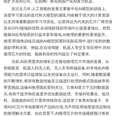
续扩大在AI公司、互联网厂商等的国产化AI算力机会。
在过去几年,人工智能的发展主要集中在AI模型的训练上。
深度学习算法的迭代和大模型的涌现,均依赖于强大的计算资源
以支持海量数据的学习与优化。以英伟达为代表的芯片厂商凭借
其在GPU领域的优势,在训练阶段的市场中占据显著地位。然而,
随着AI应用场景的日益丰富和落地,AI推理的重要性逐渐提升。
推理,即指将训练完成的AI模型部署到实际应用中,进行实时的数
据处理和决策。例如,在自动驾驶、机器人等交互等应用中,对AI
推理芯片的性能、能效和实时性均提出了特定要求。
当前,AI应用需求的增长正在推动推理芯片市场的发展。从
智能家居、机器人到无人机、无人车等终端设备,对本地化AI推
理能力的需求日益增加,以支持设备自主运行。同时,随着数据量
的不断增长,将所有数据传输至云端进行处理的模式面临效率和
带宽挑战,边缘AI推理因此受到关注。它将AI算力下沉到数据源
头,有助于提升响应速度并优化数据处理。市场对轻量化、低功
耗、高能效的AI芯片需求持续存在,这促使了各类AI加速卡、专
用ASIC芯片等创新硬件产品的出现,为不同应用场景提供定制化
的推理解决方案。在此背景下,AI推理芯片的市场规模预计将有