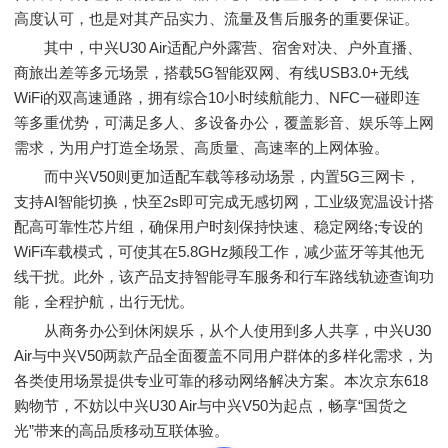
高度认可，也是对其产品实力、流量及售后服务的重要保证。
其中，中兴U30 Air适配户外露营、宿舍对决、户外直播、
商旅出差等多元场景，搭载5G智能双网、有线USB3.0+无线
WiFi的双高速通路，拥有综合10小时续航能力、NFC一碰即连
等多重优势，可满足多人、多设备办公，覆盖影音、娱乐等上网
需求，为用户打造全场景、高质量、高速率的上网体验。
而中兴V50则更加适配车载等移动场景，内置5G三网卡，
支持AI智能切换，快至2s即可完成无感切网，工业级宽温设计搭
配高可靠性芯片组，确保用户时刻保持快速、稳定网络;专设的
WiFi车载模式，可使其在5.8GHz频段工作，减少蓝牙等其他无
线干扰。此外，该产品支持智能寻车服务和行车路线轨迹查询功
能，全程护航，出行无忧。
从商务办公到休闲娱乐，从个人使用到多人共享，中兴U30
Air与中兴V50两款产品全面覆盖不同用户群体的多样化需求，为
各类使用场景提供专业可靠的移动网络解决方案。本次京东618
购物节，不妨以中兴U30 Air与中兴V50为起点，畅享“国货之
光”带来的高品质移动互联体验。