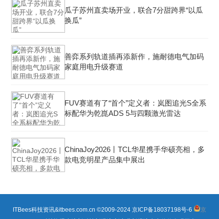
瓜子苏州直卖场开业，联合7分甜跨界“以瓜
换瓜”
善弈系列轨道插再添新作，施耐德电气加码
家庭用电升级赛道
FUV赛道有了“首个”定义者：岚图追光S全系
标配华为乾崑ADS 5与四颗激光雷达
ChinaJoy2026丨TCL华星携手华硕亮相，多
款电竞明星产品集中展出
ITBees科技资讯&itbees.com.cn ©2009-2024
京ICP备18037198号-6
京