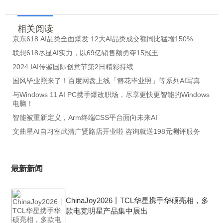
相关阅读
京东618 AI品类全面爆发 12大AI品类成交额同比猛增150%
联想618尽显AI实力，以69亿销售额勇夺15冠王
2024 IAI传鉴国际创意节第2日精彩持续
国风毕业照来了！百度网盘上线「簪花毕业照」等系列AI写真
与Windows 11 AI PC携手爆改职场，尽享更快更智能的Windows
电脑！
智能被重新定义，Arm终端CSS平台面向未来AI
文曲星AI自习室武清广贤路店开业啦 咨询就送198元测评服务
最新新闻
ChinaJoy2026丨TCL华星携手华硕亮相，多
款电竞明星产品集中展出