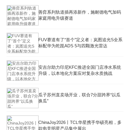
善弈系列轨道插再添新作，施耐德电气加码
家庭用电升级赛道
FUV赛道有了“首个”定义者：岚图追光S全系
标配华为乾崑ADS 5与四颗激光雷达
安吉尔助力印尼KFC推进全国门店净水系统
升级，以本地化方案应对复杂水质挑战
瓜子苏州直卖场开业，联合7分甜跨界“以瓜
换瓜”
ChinaJoy2026丨TCL华星携手华硕亮相，多
款电竞明星产品集中展出