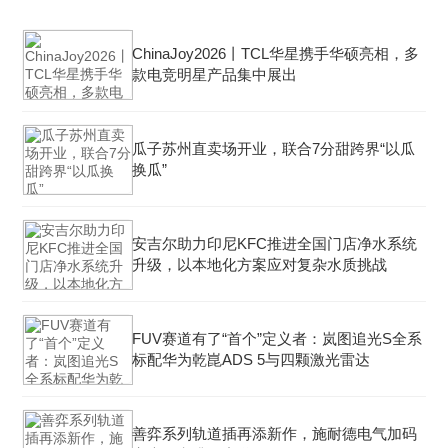
ChinaJoy2026丨TCL华星携手华硕亮相，多
款电竞明星产品集中展出
瓜子苏州直卖场开业，联合7分甜跨界“以瓜
换瓜”
安吉尔助力印尼KFC推进全国门店净水系统
升级，以本地化方案应对复杂水质挑战
FUV赛道有了“首个”定义者：岚图追光S全系
标配华为乾崑ADS 5与四颗激光雷达
善弈系列轨道插再添新作，施耐德电气加码