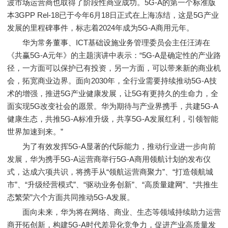
波市场运营商也取得了阶段性商业成功。5G-A的第一个标准版
本3GPP Rel-18已于今年6月18日正式在上海冻结，这是5G产业
发展的里程碑事件，标志着2024年成为5G-A商用元年。
华为常务董事、ICT基础设施业务管理委员会主任汪涛在
《共赢5G-A元年》的主题演讲中表示：“5G-A是确定性的产业路
径，一方面可以保护已有投资，另一方面，可以带来新的商业机
会，拓宽商业边界。面向2030年，全行业需要持续推动5G-A技
术的增强，推进5G产业健康发展，让5G有更持久的生命力，全
面实现5G改变社会的愿景。华为期待与产业界携手，共建5G-A
健康生态，共推5G-A标准升级，共享5G-A发展红利，引领智能
世界加速到来。”
为了有效发挥5G-A显著的代际能力，推动行业进一步向前
发展，华为携手5G-A运营商举行5G-A商用领航计划的发布仪
式，达成六项共识，将携手从“领航运营商聚力”、“打造领航城
市”、“升级经营模式”、“驱动业务创新”、“高质量建网”、“共推生
态繁荣”六个方面共同推动5G-A发展。
面向未来，华为将在网络、商业、生态等领域持续助力运营
商开拓创新，构建5G-A时代差异化竞争力，促进产业高质量发