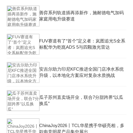
善弈系列轨道插再添新作，施耐德电气加码
家庭用电升级赛道
FUV赛道有了“首个”定义者：岚图追光S全系
标配华为乾崑ADS 5与四颗激光雷达
安吉尔助力印尼KFC推进全国门店净水系统
升级，以本地化方案应对复杂水质挑战
瓜子苏州直卖场开业，联合7分甜跨界“以瓜
换瓜”
ChinaJoy2026丨TCL华星携手华硕亮相，多
款电竞明星产品集中展出